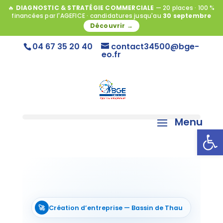
🔥
DIAGNOSTIC & STRATÉGIE COMMERCIALE
— 20 places · 100 %
financées par l'AGEFICE · candidatures jusqu'au
30 septembre
Découvrir →
04 67 35 20 40
contact34500@bge-
eo.fr
Ouvrir l
🚀
Création d’entreprise — Bassin de Thau