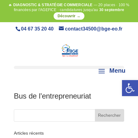
🔥
DIAGNOSTIC & STRATÉGIE COMMERCIALE
— 20 places · 100 %
financées par l'AGEFICE · candidatures jusqu'au
30 septembre
Découvrir →
04 67 35 20 40
contact34500@bge-eo.fr
Ouvrir la 
Bus de l’entrepreneuriat
Articles récents