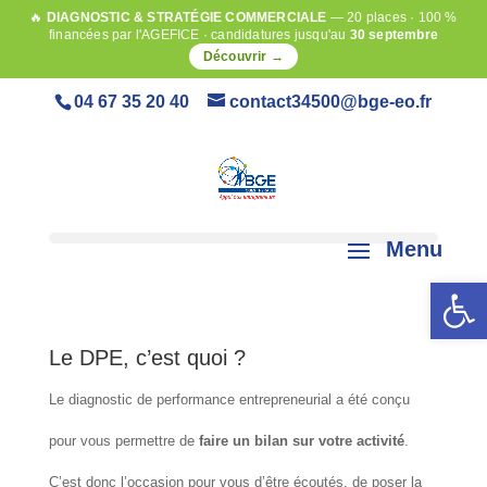
🔥
DIAGNOSTIC & STRATÉGIE COMMERCIALE
— 20 places · 100 %
financées par l'AGEFICE · candidatures jusqu'au
30 septembre
Découvrir →
04 67 35 20 40
contact34500@bge-eo.fr
Ouvrir la 
Le DPE, c’est quoi ?
Le diagnostic de performance entrepreneurial a été conçu
pour vous permettre de
faire un bilan sur votre activité
.
C’est donc l’occasion pour vous d’être écoutés, de poser la