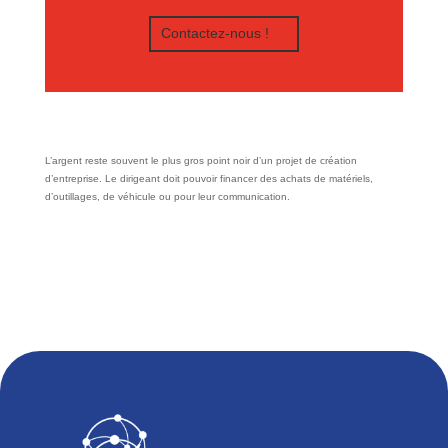
Contactez-nous !
L’argent reste souvent le plus gros point noir d’un projet de création
d’entreprise. Le dirigeant doit pouvoir financer des achats de matériels,
d’outillages, de véhicule ou pour leur communication.