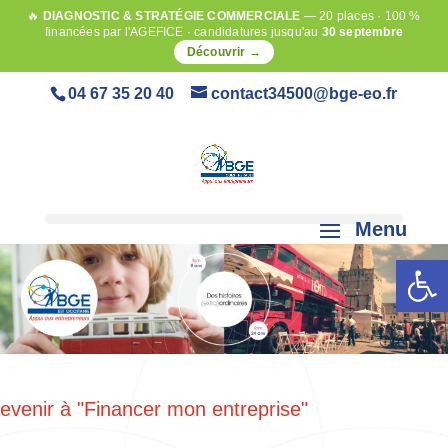
🔥
DIAGNOSTIC & STRATÉGIE COMMERCIALE
— 20 places · 100 %
financées par l'AGEFICE · candidatures jusqu'au
30 septembre
Découvrir →
04 67 35 20 40
contact34500@bge-eo.fr
Ouvrir la 
evenir à "Financer mon entreprise"