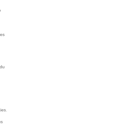
e
ées
 du
ies.
us