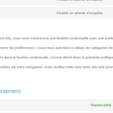
to
map
Con
fac
serv
Finalité en attente d’enquête
to
Con
twitt
serv
to
link
serv
ère fois, nous vous montrerons une fenêtre contextuelle avec une expli
dive
strer les préférences » vous nous autorisez à utiliser les catégories de
s dans la fenêtre contextuelle, comme décrit dans la présente politiqu
cookies via votre navigateur, mais veuillez noter que notre site web pour
entement
Toujours activé