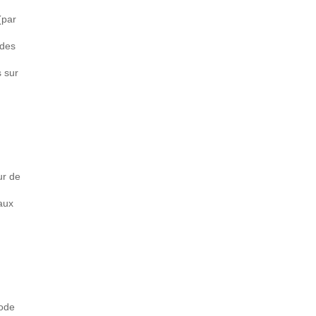
(par
 des
s sur
ur de
 aux
code