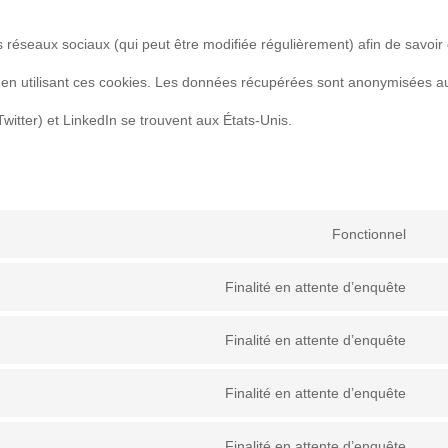
ces réseaux sociaux (qui peut être modifiée régulièrement) afin de savoir
es en utilisant ces cookies. Les données récupérées sont anonymisées a
itter) et LinkedIn se trouvent aux États-Unis.
Fonctionnel
Con
Finalité en attente d’enquête
to
Con
serv
Finalité en attente d’enquête
to
Con
wor
serv
Finalité en attente d’enquête
to
Con
goog
serv
Finalité en attente d’enquête