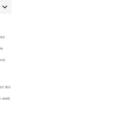
arketing
vez
de
ons
ez les
e web.