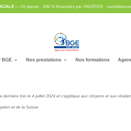
RCIALE
— 20 places · 100 % financées par l'AGEFICE · candidature
r BGE
Nos prestations
Nos formations
Agend
a dernière fois le 4 juillet 2024 et s’applique aux citoyens et aux réside
éen et de la Suisse.